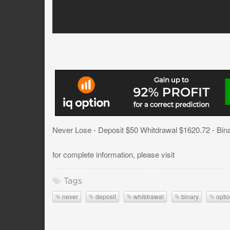
Never Lose - Deposit $50 Whitdrawal $1620.72 - Bina
for complete information, please visit
Tags
never
deposit
whitdrawal
binary
opti