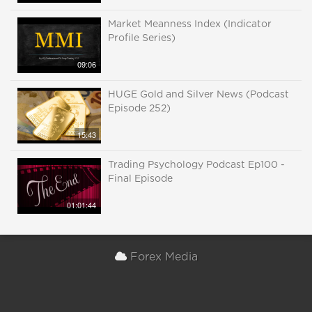
Market Meanness Index (Indicator
Profile Series)
09:06
HUGE Gold and Silver News (Podcast
Episode 252)
15:43
Trading Psychology Podcast Ep100 -
Final Episode
01:01:44
Forex Media