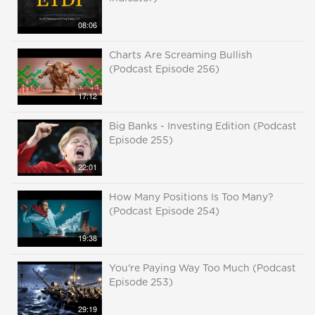
08:06
Charts Are Screaming Bullish
(Podcast Episode 256)
17:12
Big Banks - Investing Edition (Podcast
Episode 255)
22:01
How Many Positions Is Too Many?
(Podcast Episode 254)
19:38
You're Paying Way Too Much (Podcast
Episode 253)
29:19