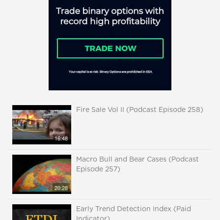
Fire Sale Vol II (Podcast Episode 258)
16:48
Macro Bull and Bear Cases (Podcast
Episode 257)
20:28
Early Trend Detection Index (Paid
Indicator)