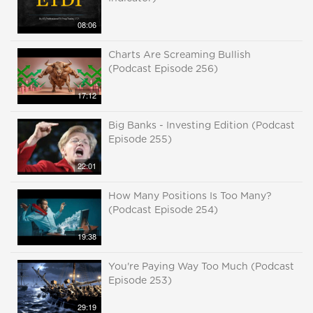
08:06
Charts Are Screaming Bullish
(Podcast Episode 256)
17:12
Big Banks - Investing Edition (Podcast
Episode 255)
22:01
How Many Positions Is Too Many?
(Podcast Episode 254)
19:38
You're Paying Way Too Much (Podcast
Episode 253)
29:19