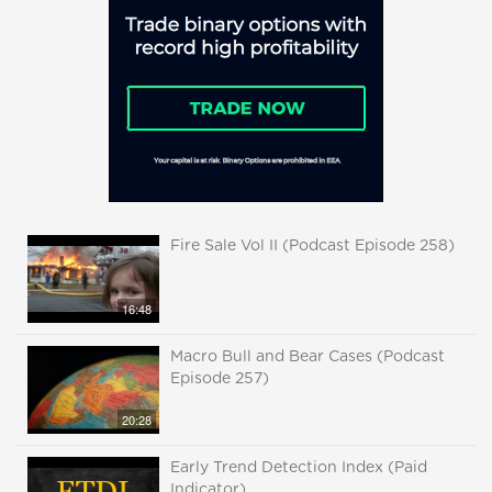
Fire Sale Vol II (Podcast Episode 258)
16:48
Macro Bull and Bear Cases (Podcast
Episode 257)
20:28
Early Trend Detection Index (Paid
Indicator)