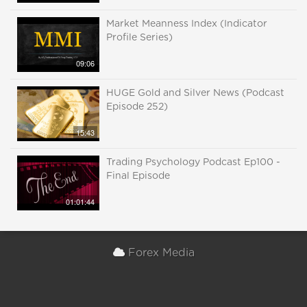
Market Meanness Index (Indicator
Profile Series)
09:06
HUGE Gold and Silver News (Podcast
Episode 252)
15:43
Trading Psychology Podcast Ep100 -
Final Episode
01:01:44
Forex Media