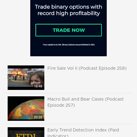
Fire Sale Vol II (Podcast Episode 258)
16:48
Macro Bull and Bear Cases (Podcast
Episode 257)
20:28
Early Trend Detection Index (Paid
Indicator)