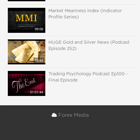
Market Meanness Index (Indicator
Profile Series)
09:06
HUGE Gold and Silver News (Podcast
Episode 252)
15:43
Trading Psychology Podcast Ep100 -
Final Episode
01:01:44
Forex Media