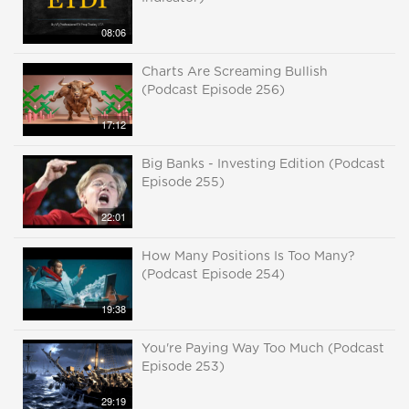
08:06
Charts Are Screaming Bullish
(Podcast Episode 256)
17:12
Big Banks - Investing Edition (Podcast
Episode 255)
22:01
How Many Positions Is Too Many?
(Podcast Episode 254)
19:38
You're Paying Way Too Much (Podcast
Episode 253)
29:19