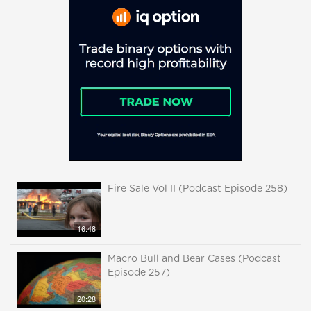
Fire Sale Vol II (Podcast Episode 258)
16:48
Macro Bull and Bear Cases (Podcast
Episode 257)
20:28