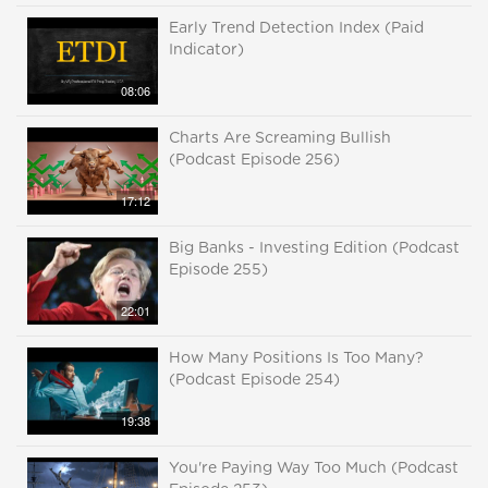
Early Trend Detection Index (Paid
Indicator)
08:06
Charts Are Screaming Bullish
(Podcast Episode 256)
17:12
Big Banks - Investing Edition (Podcast
Episode 255)
22:01
How Many Positions Is Too Many?
(Podcast Episode 254)
19:38
You're Paying Way Too Much (Podcast