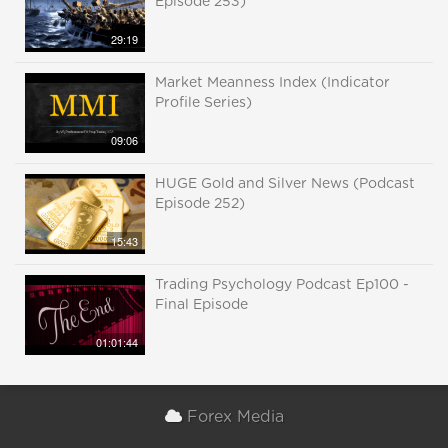
Episode 253)
29:19
Market Meanness Index (Indicator
Profile Series)
09:06
HUGE Gold and Silver News (Podcast
Episode 252)
15:43
Trading Psychology Podcast Ep100 -
Final Episode
01:01:44
Forex Media