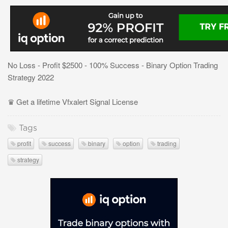
No Loss - Profit $2500 - 100% Success - Binary Option Trading
Strategy 2022
♛ Get a lifetime Vfxalert Signal License
Tags
profit
success
binary
option
trading
strategy