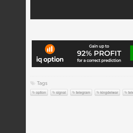
Tags
option
signal
telegram
kingdelwar
te