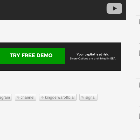
legram
channel
kingdelwarofficial
signal