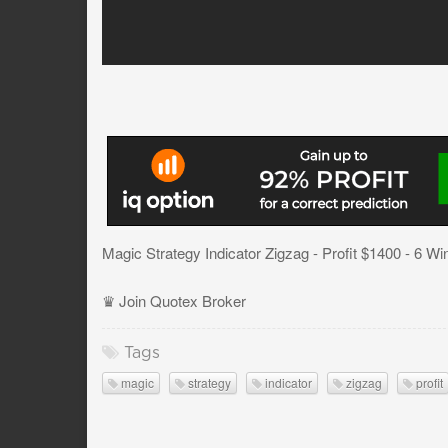
Magic Strategy Indicator Zigzag - Profit $1400 - 6 Wi
♛ Join Quotex Broker
Tags
magic
strategy
indicator
zigzag
profit