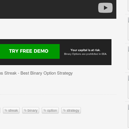
ns Streak - Best Binary Option Strategy
streak
binary
option
strategy