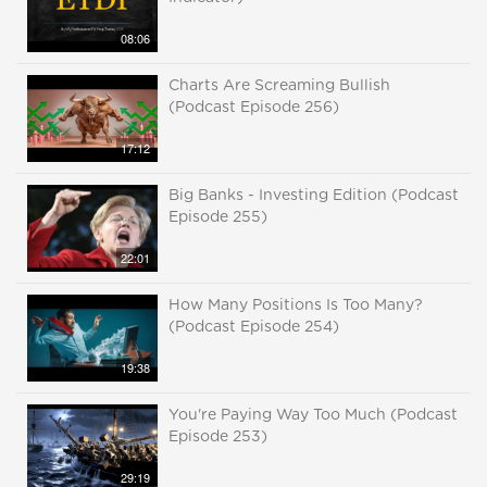
08:06
Charts Are Screaming Bullish
(Podcast Episode 256)
17:12
Big Banks - Investing Edition (Podcast
Episode 255)
22:01
How Many Positions Is Too Many?
(Podcast Episode 254)
19:38
You're Paying Way Too Much (Podcast
Episode 253)
29:19