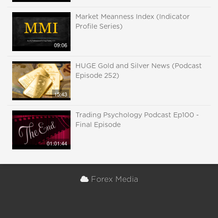
Market Meanness Index (Indicator
Profile Series)
09:06
HUGE Gold and Silver News (Podcast
Episode 252)
15:43
Trading Psychology Podcast Ep100 -
Final Episode
01:01:44
Forex Media