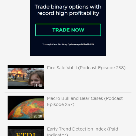
Fire Sale Vol II (Podcast Episode 258)
16:48
Macro Bull and Bear Cases (Podcast
Episode 257)
20:28
Early Trend Detection Index (Paid
Indicator)