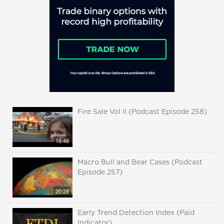
Fire Sale Vol II (Podcast Episode 258)
16:48
Macro Bull and Bear Cases (Podcast
Episode 257)
20:28
Early Trend Detection Index (Paid
Indicator)