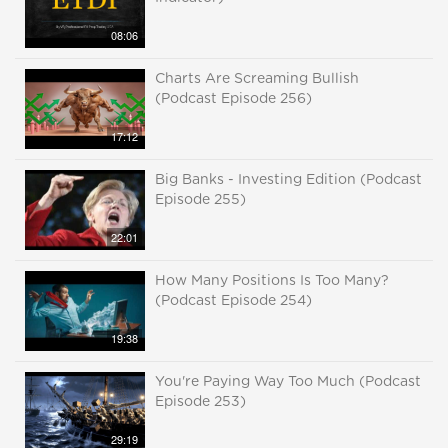
08:06
Charts Are Screaming Bullish
(Podcast Episode 256)
17:12
Big Banks - Investing Edition (Podcast
Episode 255)
22:01
How Many Positions Is Too Many?
(Podcast Episode 254)
19:38
You're Paying Way Too Much (Podcast
Episode 253)
29:19