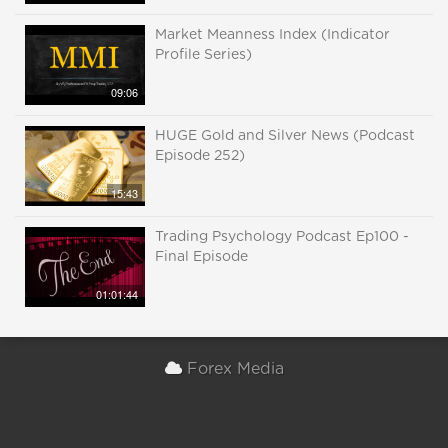
Market Meanness Index (Indicator
Profile Series)
09:06
HUGE Gold and Silver News (Podcast
Episode 252)
15:43
Trading Psychology Podcast Ep100 -
Final Episode
01:01:44
Forex Media