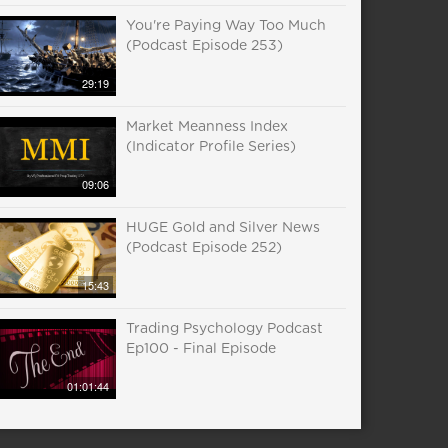
You're Paying Way Too Much
(Podcast Episode 253)
29:19
Market Meanness Index
(Indicator Profile Series)
09:06
HUGE Gold and Silver News
(Podcast Episode 252)
15:43
Trading Psychology Podcast
Ep100 - Final Episode
01:01:44