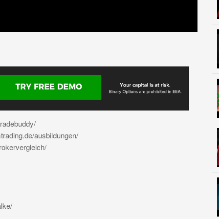
tradebuddy/
trading.de/ausbildungen/
rokervergleich/
lke/