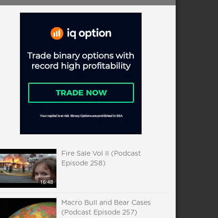
Fire Sale Vol II (Podcast
Episode 258)
16:48
Macro Bull and Bear Cases
(Podcast Episode 257)