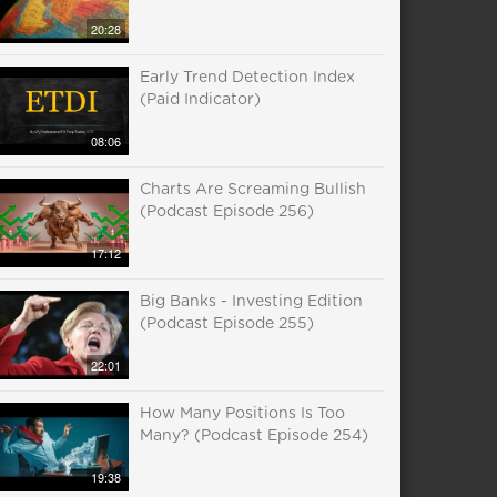
20:28
Early Trend Detection Index
(Paid Indicator)
08:06
Charts Are Screaming Bullish
(Podcast Episode 256)
17:12
Big Banks - Investing Edition
(Podcast Episode 255)
22:01
How Many Positions Is Too
Many? (Podcast Episode 254)
19:38