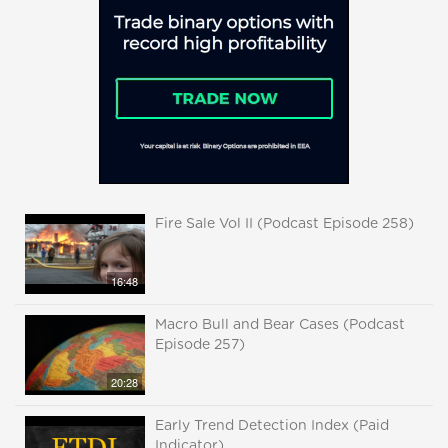
Fire Sale Vol II (Podcast Episode 258)
16:48
Macro Bull and Bear Cases (Podcast
Episode 257)
20:28
Early Trend Detection Index (Paid
Indicator)