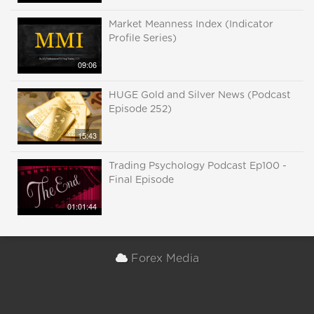
Market Meanness Index (Indicator
Profile Series)
09:06
HUGE Gold and Silver News (Podcast
Episode 252)
15:43
Trading Psychology Podcast Ep100 -
Final Episode
01:01:44
Forex Media