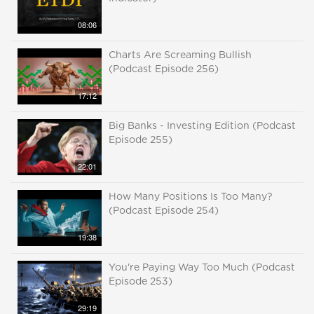
08:06
Charts Are Screaming Bullish
(Podcast Episode 256)
17:12
Big Banks - Investing Edition (Podcast
Episode 255)
22:01
How Many Positions Is Too Many?
(Podcast Episode 254)
19:38
You're Paying Way Too Much (Podcast
Episode 253)
29:19