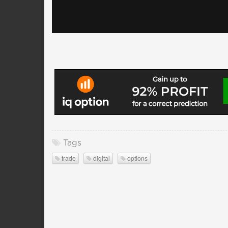
Tags
trade
digital
options