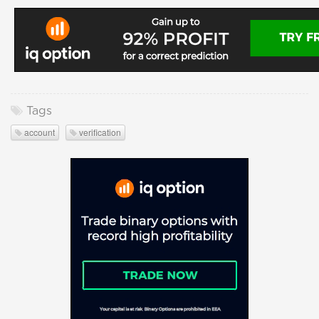
Tags
account
verification