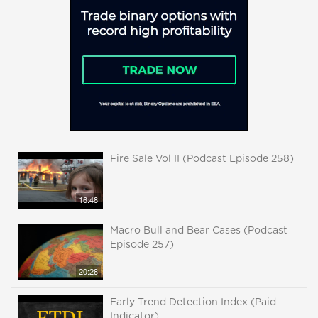
Fire Sale Vol II (Podcast Episode 258)
16:48
Macro Bull and Bear Cases (Podcast
Episode 257)
20:28
Early Trend Detection Index (Paid
Indicator)