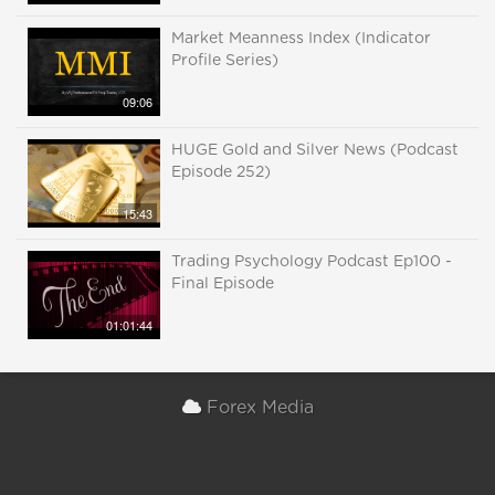
Market Meanness Index (Indicator
Profile Series)
09:06
HUGE Gold and Silver News (Podcast
Episode 252)
15:43
Trading Psychology Podcast Ep100 -
Final Episode
01:01:44
Forex Media