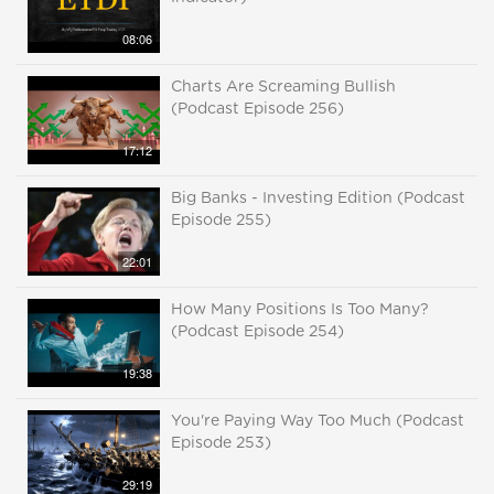
08:06
Charts Are Screaming Bullish
(Podcast Episode 256)
17:12
Big Banks - Investing Edition (Podcast
Episode 255)
22:01
How Many Positions Is Too Many?
(Podcast Episode 254)
19:38
You're Paying Way Too Much (Podcast
Episode 253)
29:19