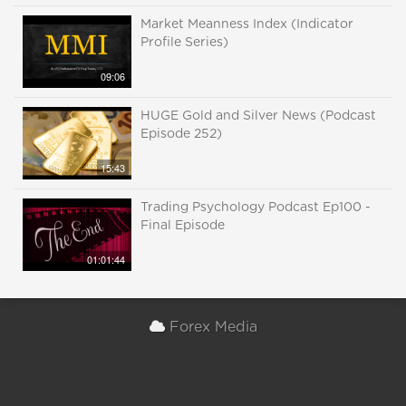
Market Meanness Index (Indicator
Profile Series)
09:06
HUGE Gold and Silver News (Podcast
Episode 252)
15:43
Trading Psychology Podcast Ep100 -
Final Episode
01:01:44
Forex Media