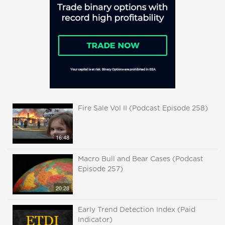
Fire Sale Vol II (Podcast Episode 258)
16:48
Macro Bull and Bear Cases (Podcast
Episode 257)
20:28
Early Trend Detection Index (Paid
Indicator)