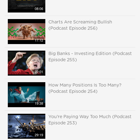
08:06
Charts Are Screaming Bullish
(Podcast Episode 256)
17:12
Big Banks - Investing Edition (Podcast
Episode 255)
22:01
How Many Positions Is Too Many?
(Podcast Episode 254)
19:38
You're Paying Way Too Much (Podcast
Episode 253)
29:19