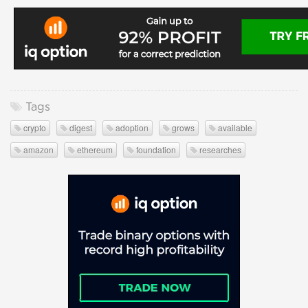
Tags
crypto
digest
adoption
grows
available
amazon
ethereum
foundation
researches