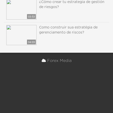
¿Cómo crear tu estrategia de gestión
de riesgos?
03:53
Como construir sua estratégia de
gerenciamento de riscos?
04:03
Forex Media