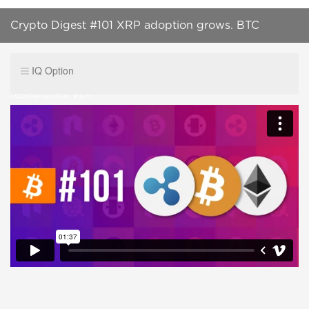
Crypto Digest #101 XRP adoption grows. BTC
available on Amazon. Ethereum Foundation
IQ Option
researches VDF