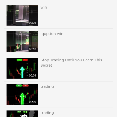
win
00:26
iqoption win
00:13
Stop Trading Until You Learn This
Secret
00:09
trading
00:09
trading