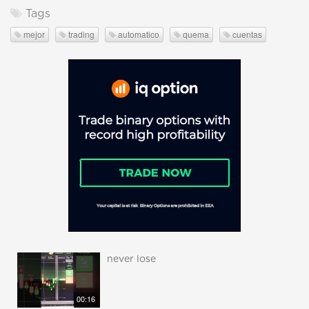
Tags
mejor
trading
automatico
quema
cuentas
never lose
00:16