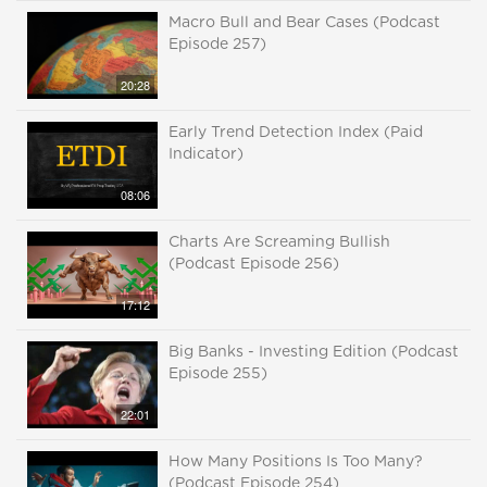
Macro Bull and Bear Cases (Podcast
Episode 257)
20:28
Early Trend Detection Index (Paid
Indicator)
08:06
Charts Are Screaming Bullish
(Podcast Episode 256)
17:12
Big Banks - Investing Edition (Podcast
Episode 255)
22:01
How Many Positions Is Too Many?
(Podcast Episode 254)