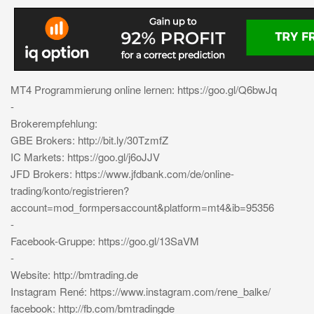
MT4 Programmierung online lernen: https://goo.gl/Q6bwJq
-
Brokerempfehlung:
GBE Brokers: http://bit.ly/30TzmfZ
IC Markets: https://goo.gl/j6oJJV
JFD Brokers: https://www.jfdbank.com/de/online-
trading/konto/registrieren?
account=mod_formpersaccount&platform=mt4&ib=95356
-
Facebook-Gruppe: https://goo.gl/13SaVM
-
Website: http://bmtrading.de
Instagram René: https://www.instagram.com/rene_balke/
facebook: http://fb.com/bmtradingde