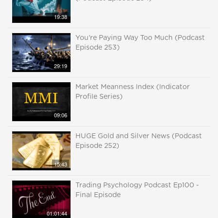
19:38
You're Paying Way Too Much (Podcast
Episode 253)
29:19
Market Meanness Index (Indicator
Profile Series)
09:06
HUGE Gold and Silver News (Podcast
Episode 252)
15:43
Trading Psychology Podcast Ep100 -
Final Episode
01:01:44