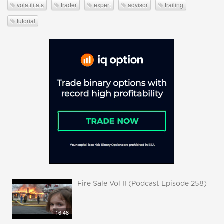
volatilitats
trader
expert
advisor
trailing
tutorial
Fire Sale Vol II (Podcast Episode 258)
16:48