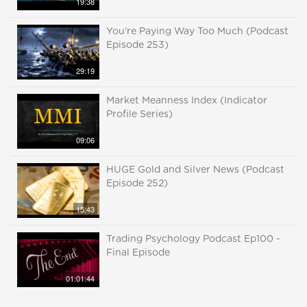
19:38
You're Paying Way Too Much (Podcast
Episode 253)
29:19
Market Meanness Index (Indicator
Profile Series)
09:06
HUGE Gold and Silver News (Podcast
Episode 252)
15:43
Trading Psychology Podcast Ep100 -
Final Episode
01:01:44