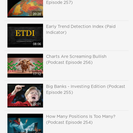
Episode 257)
20:28
Early Trend Detection Index (Paid
Indicator)
08:06
Charts Are Screaming Bullish
(Podcast Episode 256)
17:12
Big Banks - Investing Edition (Podcast
Episode 255)
22:01
How Many Positions Is Too Many?
(Podcast Episode 254)