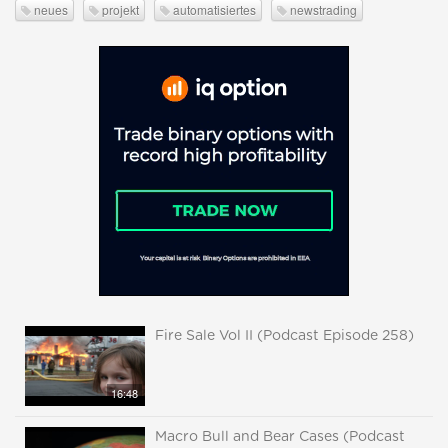
neues
projekt
automatisiertes
newstrading
Fire Sale Vol II (Podcast Episode 258)
16:48
Macro Bull and Bear Cases (Podcast