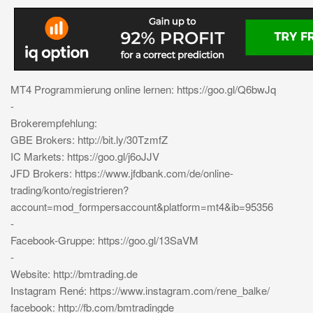
MT4 Programmierung online lernen: https://goo.gl/Q6bwJq
-
Brokerempfehlung:
GBE Brokers: http://bit.ly/30TzmfZ
IC Markets: https://goo.gl/j6oJJV
JFD Brokers: https://www.jfdbank.com/de/online-
trading/konto/registrieren?
account=mod_formpersaccount&platform=mt4&ib=95356
-
Facebook-Gruppe: https://goo.gl/13SaVM
-
Website: http://bmtrading.de
Instagram René: https://www.instagram.com/rene_balke/
facebook: http://fb.com/bmtradingde