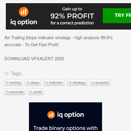
Atr Trailing Stops indicator strategy - high analysis 99,9%
accurate - To Get Fast Profit
DOWNLOAD VFXALERT 2020
Tags
trailing
stops
indicator
strategy
analysis
accurate
profit