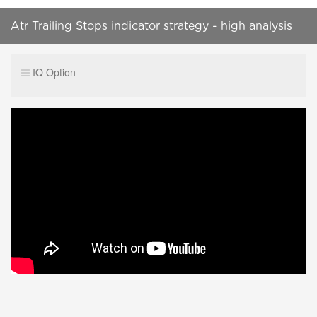
Atr Trailing Stops indicator strategy - high analysis
99,9% accurate - To Get Fast Profit
IQ Option