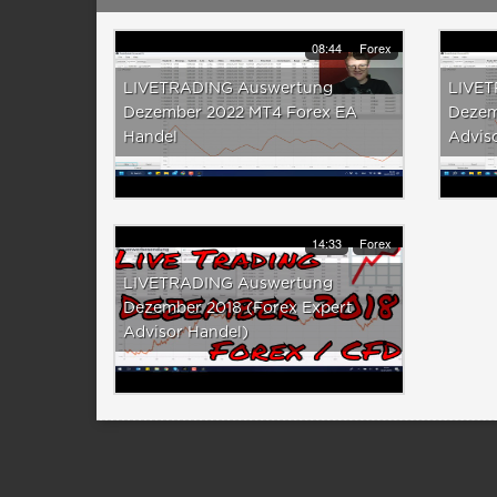
08:44
Forex
LIVETRADING Auswertung
LIVET
Dezember 2022 MT4 Forex EA
Dezem
Handel
Advis
14:33
Forex
LIVETRADING Auswertung
Dezember 2018 (Forex Expert
Advisor Handel)