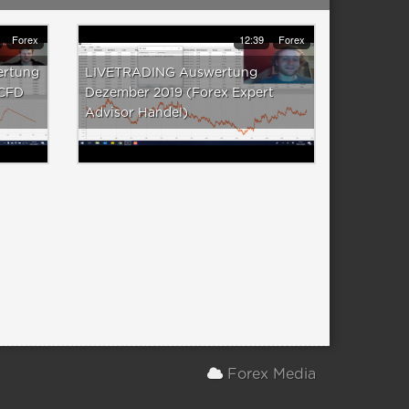
Forex
12:39
Forex
ertung
LIVETRADING Auswertung
 CFD
Dezember 2019 (Forex Expert
Advisor Handel)
Forex Media