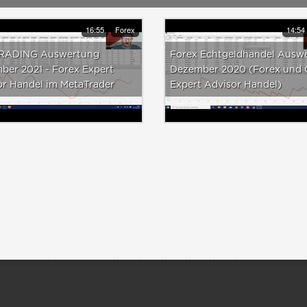
16:55
Forex
14:54
RADING Auswertung
Forex Echtgeldhandel Ausw
ber 2021 - Forex Expert
Dezember 2020 (Forex und
or Handel im MetaTrader
Expert Advisor Handel)