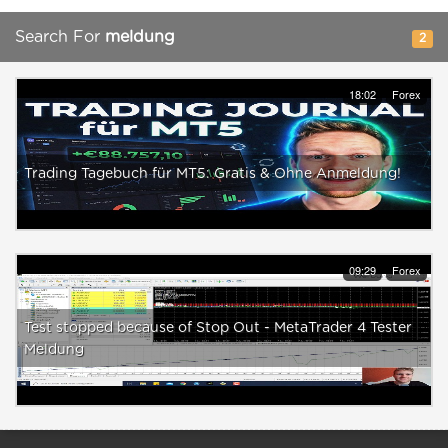
Search For
meldung
2
18:02
Forex
Trading Tagebuch für MT5: Gratis & Ohne Anmeldung!
09:29
Forex
Test stopped because of Stop Out - MetaTrader 4 Tester
Meldung