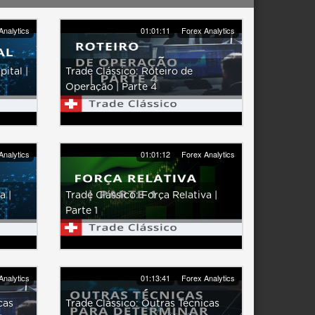
Analytics
01:01:11
Forex Analytics
ital |
Trade Clássico: Roteiro de
Operação | Parte 4
Analytics
01:01:12
Forex Analytics
a |
Trade Clássico: Força Relativa |
Parte 1
Analytics
01:13:41
Forex Analytics
cas
Trade Clássico: Outras Técnicas