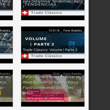
| Parte
para Determinar Tendências | Parte
1
Analytics
01:01:16
Forex Analytics
uns de
Trade Clássico: Volume | Parte 2
Analytics
02:43
Forex Analytics
ar se
Parte 1 Como o preço do Dólar se
orça
move Resistência Suporte Força
o
Fluxo Conhecendo Dolar pelo
preço