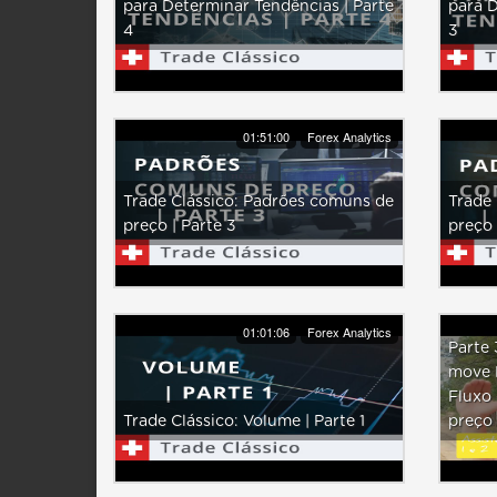
para Determinar Tendências | Parte
para D
4
3
01:51:00
Forex Analytics
Trade Clássico: Padrões comuns de
Trade 
preço | Parte 3
preço 
01:01:06
Forex Analytics
Parte 
move 
Fluxo
Trade Clássico: Volume | Parte 1
preço