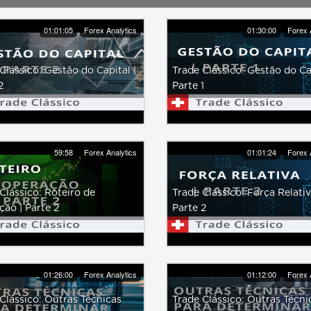
01:01:05
Forex Analytics
01:30:00
Forex 
Clássico: Gestão do Capital |
Trade Clássico: Gestão do Cap
2
Parte 1
59:58
Forex Analytics
01:01:24
Forex 
Clássico: Roteiro de
Trade Clássico: Força Relativ
ão | Parte 2
Parte 2
01:26:00
Forex Analytics
01:12:00
Forex 
Clássico: Outras Técnicas
Trade Clássico: Outras Técni