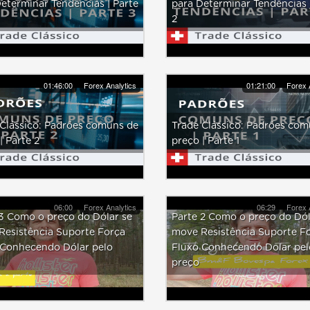
eterminar Tendências | Parte
para Determinar Tendências 
2
01:46:00
Forex Analytics
01:21:00
Forex 
Clássico: Padrões comuns de
Trade Clássico: Padrões com
| Parte 2
preço | Parte 1
06:00
Forex Analytics
06:29
Forex 
3 Como o preço do Dólar se
Parte 2 Como o preço do Dól
Resistência Suporte Força
move Resistência Suporte F
 Conhecendo Dólar pelo
Fluxo Conhecendo Dolar pel
preço