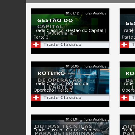
01:01:12
Forex Analytics
Trade Clássico: Gestão do Capital |
Trade 
Parte 3
Parte 
01:30:00
Forex Analytics
Trade Clássico: Roteiro de
Trade 
Operação | Parte 3
Operaç
01:01:04
Forex Analytics
Trade Clássico: Outras Técnicas
Trade 